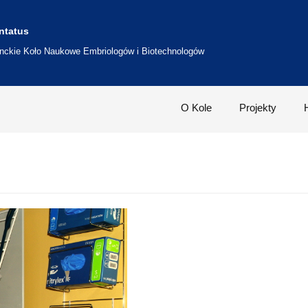
ntatus
nckie Koło Naukowe Embriologów i Biotechnologów
O Kole
Projekty