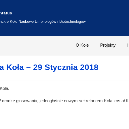
ntatus
nckie Koło Naukowe Embriologów i Biotechnologów
O Kole
Projekty
 Koła – 29 Stycznia 2018
Koła.
 drodze głosowania, jednogłośnie nowym sekretarzem Koła został Kr