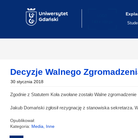
Skip
to
content
Expla
Stude
Decyzje Walnego Zgromadzenia
30 stycznia 2018
Zgodnie z Statutem Koła zwołane zostało Walne zgromadzenie 
Jakub Domański zgłosił rezygnację z stanowiska sekretarza. W
Opublikował:
Kategoria:
Media, Inne