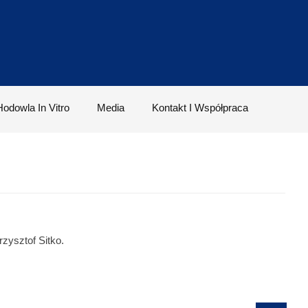
Hodowla In Vitro
Media
Kontakt I Współpraca
zysztof Sitko.